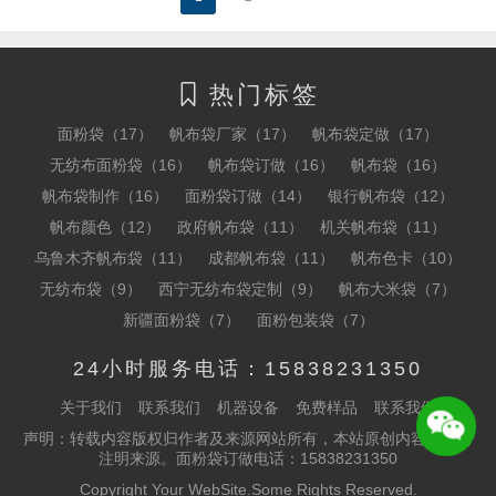
热门标签

面粉袋（17）
帆布袋厂家（17）
帆布袋定做（17）
无纺布面粉袋（16）
帆布袋订做（16）
帆布袋（16）
帆布袋制作（16）
面粉袋订做（14）
银行帆布袋（12）
帆布颜色（12）
政府帆布袋（11）
机关帆布袋（11）
乌鲁木齐帆布袋（11）
成都帆布袋（11）
帆布色卡（10）
无纺布袋（9）
西宁无纺布袋定制（9）
帆布大米袋（7）
新疆面粉袋（7）
面粉包装袋（7）
24小时服务电话：15838231350
关于我们
联系我们
机器设备
免费样品
联系我们
声明：转载内容版权归作者及来源网站所有，本站原创内容转载请
注明来源。面粉袋订做电话：15838231350
Copyright Your WebSite.Some Rights Reserved.