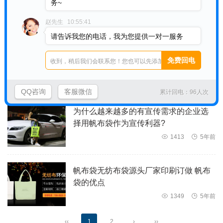
务~
的优点有哪些？

1379

5年前
赵先生
10:55:41
请告诉我您的电话，我为您提供一对一服务
帆布袋制作厂家告诉您帆布袋的几种优
点

1395

5年前
QQ咨询
客服微信
累计回电：96人次
为什么越来越多的有宣传需求的企业选
择用帆布袋作为宣传利器?

1413

5年前
帆布袋无纺布袋源头厂家印刷订做 帆布
袋的优点

1349

5年前
‹‹
1
2
›
››