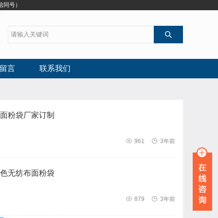
信同号）

留言
联系我们
面粉袋厂家订制

961

3年前
色无纺布面粉袋

879

3年前