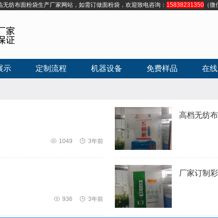
临无纺布面粉袋生产厂家网站，如需订做面粉袋，欢迎致电咨询：
15838231350
（微
展示
定制流程
机器设备
免费样品
在线
高档无纺布

1049

3年前
厂家订制彩

936

3年前