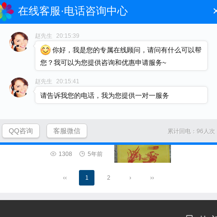
在线客服·电话咨询中心
欢迎面粉袋
赵先生
20:15:39

927

3年前
你好，我是您的专属在线顾问，请问有什么可以帮
您？我可以为您提供咨询和优惠申请服务~
适合装面粉？
俄罗斯面粉
赵先生
20:15:41
请告诉我您的电话，我为您提供一对一服务

1099

4年前
 小包装面粉袋订做
丝印小米袋2
QQ咨询
客服微信
累计回电：96人次

1308

5年前
‹‹
1
2
›
››