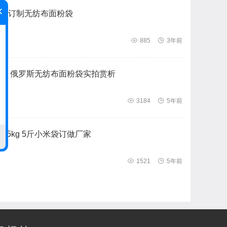
×
厂订制无纺布面粉袋

885

3年前
袋 俄罗斯无纺布面粉袋实拍赏析

3184

5年前
.5kg 5斤小米袋订做厂家

1521

5年前