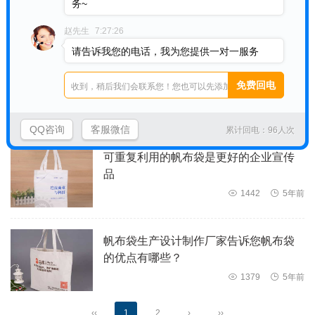
务~
袋

1354

5年前
赵先生
7:27:26
请告诉我您的电话，我为您提供一对一服务
帆布袋在日常生活中使用起来怎么样呢
帆布袋厂家告诉您帆布袋的一些优点

1363

5年前
QQ咨询
客服微信
累计回电：96人次
可重复利用的帆布袋是更好的企业宣传
品

1442

5年前
帆布袋生产设计制作厂家告诉您帆布袋
的优点有哪些？

1379

5年前
‹‹
1
2
›
››