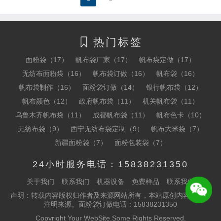
热门标签

面粉袋（17）
帆布袋厂家（17）
帆布袋定做（17）
无纺布面粉袋（16）
帆布袋订做（16）
帆布袋（16）
帆布袋制作（16）
面粉袋订做（14）
银行帆布袋（12）
帆布颜色（12）
政府帆布袋（11）
机关帆布袋（11）
乌鲁木齐帆布袋（11）
成都帆布袋（11）
帆布色卡（10）
无纺布袋（9）
西宁无纺布袋定制（9）
帆布大米袋（7）
新疆面粉袋（7）
面粉包装袋（7）
24小时服务电话：15838231350
关于我们
联系我们
机器设备
免费样品
联系我们
声明：转载内容版权归作者及来源网站所有，本站原创内容转载请
注明来源。面粉袋订做电话：15838231350
Copyright Your WebSite.Some Rights Reserved.